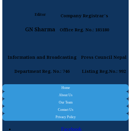
Editor
Company Registrar's
GN Sharma
Office Reg. No.: 185180
Information and Broadcasting
Press Council Nepal
Department Reg. No.: 746
Listing Reg.No.: 992
Home
About Us
Our Team
Contact Us
Privacy Policy
Facebook