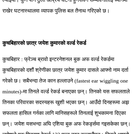
ल्याइयो। कुनै पनि ठुलो अप्रिय घटना हुनसक्ने सम्भावनालाई ध्यानमा
राखेर घटनास्थालमा व्यापक पुलिस बल तैनाथ गरिएको छ।
कुचबिहारको छात्र जयेश कुमारको वर्ल्ड रेकर्ड
कुचबिहार : फ्रेञ्च ब्रावो इन्टरनेशनल बुक अफ वर्ल्ड रेकर्डमा
कुचबिहारको दशौं श्रेणीका छात्र जयेश कुमार दासले आफ्नो नाम दर्ता
गरेको छ। सबैभन्दा तेज कान हल्लाउने (fastest ear wiggling one
minutes)-मा तिनले वर्ल्ड रेकर्ड बनाएका छन्। तिनको यस सफलताले
तिनका परिवारका सदस्यहरू खुशी भएका छन्। आउँदो दिनहरूमा अझ
सफलता हासिल गर्नका लागि मानिसहरूले तिनलाई शुभकामना दिएका
छन्। जयेश यसभन्दा अघि एशिया बुक अफ रेकर्ड्समा गइसकेका छन्।