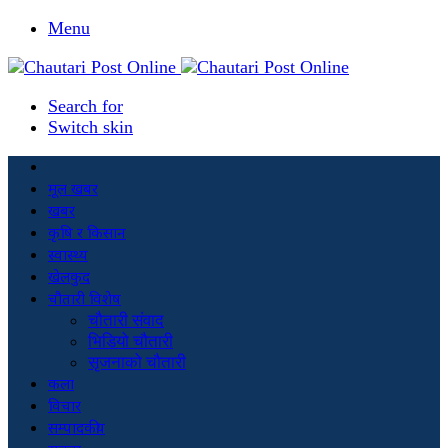
Menu
Search for
Switch skin
मूल खबर
खबर
कृषि र किसान
स्वास्थ्य
खेलकुद
चौतारी विशेष
चौतारी संवाद
भिडियो चौतारी
सृजनाको चौतारी
कला
विचार
सम्पादकीय