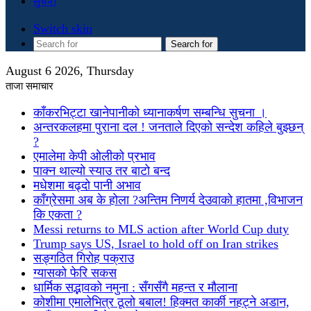
सुचना
Switch skin
Search for
August 6 2026, Thursday
ताजा समाचार
काँकरभिट्टा खानेपानीको ध्यानाकर्षण सम्बन्धि सुचना ।
अन्तरकलहमा पुराना दल ! जनताले दिएको सन्देश कहिले बुझ्छन्
?
एमालेमा केपी ओलीको प्रभाव
पाक्न थाल्यो स्याउ तर बाटो बन्द
मधेशमा बढ्दो पानी अभाव
काँग्रेसमा अब के होला ?अन्तिम निणर्य देउवाको हातमा ,विभाजन
कि एकता ?
Messi returns to MLS action after World Cup duty
Trump says US, Israel to hold off on Iran strikes
सङ्गठित गिरोह पक्राउ
ग्यासको फेरि सकस
धार्मिक सद्भावको नमुना : सँगसँगै महन्त र मौलाना
कोशीमा एमालेभित्र ठूलो बबाल! हिक्मत कार्की नहट्ने अडान,