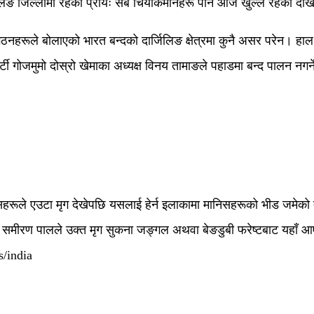
लिङ जिल्लामा रहेको प्रायः सबै चियाकमानहरू पनि आज खुल्लै रहेको दे
ठनहरूले बोलाएको भारत बन्दको दार्जिलिङ क्षेत्रमा कुनै असर परेन। हाल दा
र्टी गोजमुमो दोस्रो खेमाका अध्यक्ष विनय तामाङले पहाडमा बन्द पालन नगर्
सहरूले एउटा मृग देखेपछि यसलाई हेर्न इलाकामा मानिसहरूको भीड जमेक
री समीरण पालले उक्त मृग सुकना जङ्गल अथवा बेङडुबी फरेष्टबाट यहाँ आ
s/india