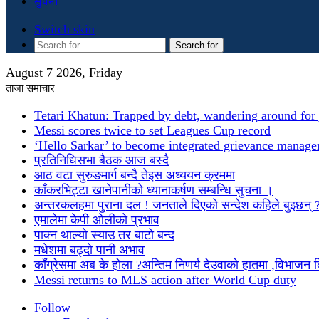
सुचना
Switch skin
Search for
August 7 2026, Friday
ताजा समाचार
Tetari Khatun: Trapped by debt, wandering around for 
Messi scores twice to set Leagues Cup record
‘Hello Sarkar’ to become integrated grievance manag
प्रतिनिधिसभा बैठक आज बस्दै
आठ वटा सुरुङमार्ग बन्दै तेइस अध्ययन क्रममा
काँकरभिट्टा खानेपानीको ध्यानाकर्षण सम्बन्धि सुचना ।
अन्तरकलहमा पुराना दल ! जनताले दिएको सन्देश कहिले बुझ्छन् 
एमालेमा केपी ओलीको प्रभाव
पाक्न थाल्यो स्याउ तर बाटो बन्द
मधेशमा बढ्दो पानी अभाव
काँग्रेसमा अब के होला ?अन्तिम निणर्य देउवाको हातमा ,विभाजन
Messi returns to MLS action after World Cup duty
Follow