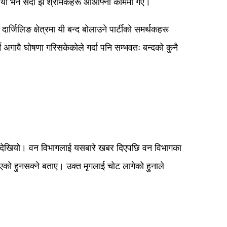
खियो भने सदा झैँ श्रमिकहरू आआफ्नो काममा गए।
र्जिलिङ क्षेत्रमा यी बन्द बोलाउने पार्टीको समर्थकहरू
ने अगावै घोषणा गरिसकेकोले गर्दा पनि सम्भवतः बन्दको कुनै
ो देखियो। वन विभागलाई यसबारे खबर दिएपछि वन विभागका
एको हुनसक्ने बताए। उक्त मृगलाई चोट लागेको हुनाले