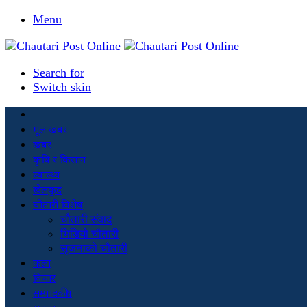
Menu
Search for
Switch skin
मूल खबर
खबर
कृषि र किसान
स्वास्थ्य
खेलकुद
चौतारी विशेष
चौतारी संवाद
भिडियो चौतारी
सृजनाको चौतारी
कला
विचार
सम्पादकीय