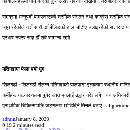
कार्यालयहरूमा पनि बन्दको कुनै असर नपरेको देखियो। यसबाहेक दार्जि
समग्रमा भन्नुपर्दा वामफ्रन्टको श्रमिक संगठन तथा कांग्रेस श्रमिक संग
न्यून रहेकोले गर्दा साथै दार्जिलिङको हाल जीटीए चलाइरहेको सत्तारूढ पा
प्रभाव नपरेर सदा झैँ सबै सामान्य रह्यो।
मतिगढामा फेला पर्‍यो मृग
सिलगढी : सिलगढी संलग्न मतिगढाको पालपाड़ा इलाकामा स्थानीय मानि
कर्मीहरू घटनास्थलमा पुगेर उक्त मृगलाई उद्धार गरेर लगे। वन अधिका
प्राथमिक चिकित्सापछि जङ्गलमा छोडिदिने तिनले बताए।siliguritime
admin
January 8, 2020
0
19
2 minutes read