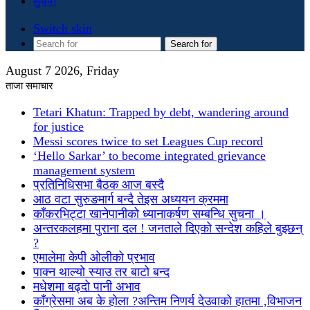
सुचना
Switch skin
Search for
August 7 2026, Friday
ताजा समाचार
Tetari Khatun: Trapped by debt, wandering around
for justice
Messi scores twice to set Leagues Cup record
‘Hello Sarkar’ to become integrated grievance
management system
प्रतिनिधिसभा बैठक आज बस्दै
आठ वटा सुरुङमार्ग बन्दै तेइस अध्ययन क्रममा
काँकरभिट्टा खानेपानीको ध्यानाकर्षण सम्बन्धि सुचना ।
अन्तरकलहमा पुराना दल ! जनताले दिएको सन्देश कहिले बुझ्छन्
?
एमालेमा केपी ओलीको प्रभाव
पाक्न थाल्यो स्याउ तर बाटो बन्द
मधेशमा बढ्दो पानी अभाव
काँग्रेसमा अब के होला ?अन्तिम निणर्य देउवाको हातमा ,विभाजन