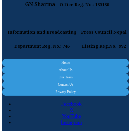
GN Sharma
Office Reg. No.: 185180
Information and Broadcasting
Press Council Nepal
Department Reg. No.: 746
Listing Reg.No.: 992
Home
About Us
Our Team
Contact Us
Privacy Policy
Facebook
X
YouTube
Instagram