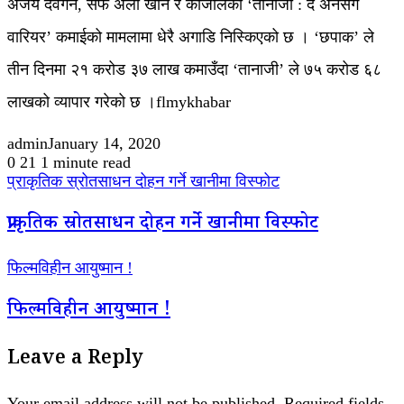
अजय देवगन, सैफ अली खान र काजोलको ‘तानाजी : द अनसंग
वारियर’ कमाईको मामलामा धेरै अगाडि निस्किएको छ । ‘छपाक’ ले
तीन दिनमा २१ करोड ३७ लाख कमाउँदा ‘तानाजी’ ले ७५ करोड ६८
लाखको व्यापार गरेको छ ।flmykhabar
admin
January 14, 2020
0
21
1 minute read
प्राकृतिक स्रोतसाधन दोहन गर्ने खानीमा विस्फोट
प्राकृतिक स्रोतसाधन दोहन गर्ने खानीमा विस्फोट
फिल्मविहीन आयुष्मान !
फिल्मविहीन आयुष्मान !
Leave a Reply
Your email address will not be published.
Required fields