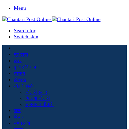
Menu
Search for
Switch skin
मूल खबर
खबर
कृषि र किसान
स्वास्थ्य
खेलकुद
चौतारी विशेष
चौतारी संवाद
भिडियो चौतारी
सृजनाको चौतारी
कला
विचार
सम्पादकीय