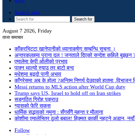
सुचना
Switch skin
Search for
August 7 2026, Friday
ताजा समाचार
काँकरभिट्टा खानेपानीको ध्यानाकर्षण सम्बन्धि सुचना ।
अन्तरकलहमा पुराना दल ! जनताले दिएको सन्देश कहिले बुझ्छन् 
एमालेमा केपी ओलीको प्रभाव
पाक्न थाल्यो स्याउ तर बाटो बन्द
मधेशमा बढ्दो पानी अभाव
काँग्रेसमा अब के होला ?अन्तिम निणर्य देउवाको हातमा ,विभाजन
Messi returns to MLS action after World Cup duty
Trump says US, Israel to hold off on Iran strikes
सङ्गठित गिरोह पक्राउ
ग्यासको फेरि सकस
धार्मिक सद्भावको नमुना : सँगसँगै महन्त र मौलाना
कोशीमा एमालेभित्र ठूलो बबाल! हिक्मत कार्की नहट्ने अडान, नयाँ मु
Follow