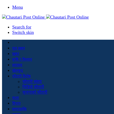
Menu
Search for
Switch skin
मूल खबर
खबर
कृषि र किसान
स्वास्थ्य
खेलकुद
चौतारी विशेष
चौतारी संवाद
भिडियो चौतारी
सृजनाको चौतारी
कला
विचार
सम्पादकीय