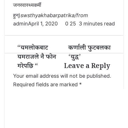
जनस्वास्थ्यकर्मी
हुन्)
swsthyakhabarpatrika/from
admin
April 1, 2020
0
25
3 minutes read
“यमलोकबाट
कर्णाली फुटबलका
“
क
य
र्णा
यमराजले नै फोन
‘युद्ध’
म
ली
गरेपछि “
Leave a Reply
लो
फु
क
ट
Your email address will not be published.
बा
ब
ट
ल
Required fields are marked
*
य
का
C
म
‘
रा
यु
o
ज
द्ध
m
ले
’
m
नै
फो
e