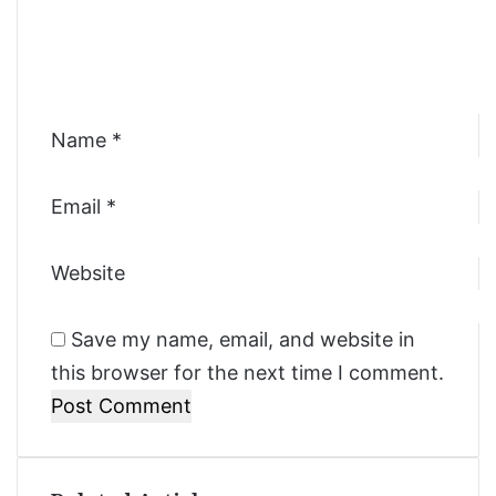
न
n
ग
रे
t
प
*
छि
“
Name
*
Email
*
Website
Save my name, email, and website in
this browser for the next time I comment.