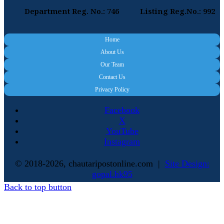
Department Reg. No.: 746
Listing Reg.No.: 992
Home
About Us
Our Team
Contact Us
Privacy Policy
Facebook
X
YouTube
Instagram
© 2018-2026, chautaripostonline.com |
Site Design:
gopal.hk95
Back to top button