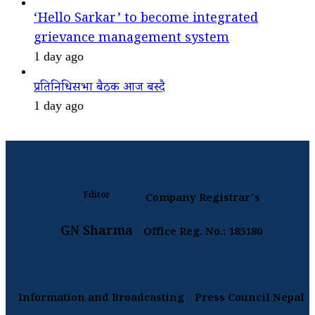
‘Hello Sarkar’ to become integrated
grievance management system
1 day ago
प्रतिनिधिसभा बैठक आज बस्दै
1 day ago
Editor
Company Registrar's
GN Sharma
Office Reg. No.: 185180
Information and Broadcasting
Press Council Nepal