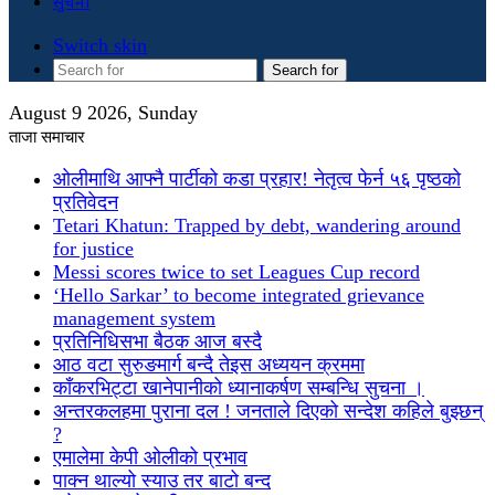
सुचना
Switch skin
Search for
August 9 2026, Sunday
ताजा समाचार
ओलीमाथि आफ्नै पार्टीको कडा प्रहार! नेतृत्व फेर्न ५६ पृष्ठको
प्रतिवेदन
Tetari Khatun: Trapped by debt, wandering around
for justice
Messi scores twice to set Leagues Cup record
‘Hello Sarkar’ to become integrated grievance
management system
प्रतिनिधिसभा बैठक आज बस्दै
आठ वटा सुरुङमार्ग बन्दै तेइस अध्ययन क्रममा
काँकरभिट्टा खानेपानीको ध्यानाकर्षण सम्बन्धि सुचना ।
अन्तरकलहमा पुराना दल ! जनताले दिएको सन्देश कहिले बुझ्छन्
?
एमालेमा केपी ओलीको प्रभाव
पाक्न थाल्यो स्याउ तर बाटो बन्द