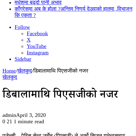
मधेशमा बढ्दो पानी अभाव
काँग्रेसमा अब के होला ?अन्तिम निणर्य देउवाको हातमा ,विभाजन
कि एकता ?
Follow
Facebook
X
YouTube
Instagram
Sidebar
Home
/
खेलकुद
/
डिबालामाथि पिएसजीको नजर
खेलकुद
डिबालामाथि पिएसजीको नजर
admin
April 3, 2020
0
21
1 minute read
एजेन्सी – पेरिस सेन्ट जर्मेन (पिएसजी) ले अर्को सिजन युभेन्ट्सबाट