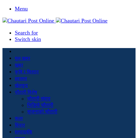
Menu
Search for
Switch skin
मूल खबर
खबर
कृषि र किसान
स्वास्थ्य
खेलकुद
चौतारी विशेष
चौतारी संवाद
भिडियो चौतारी
सृजनाको चौतारी
कला
विचार
सम्पादकीय