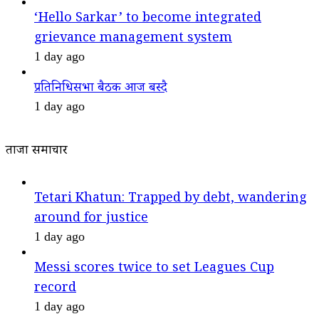
‘Hello Sarkar’ to become integrated
grievance management system
1 day ago
प्रतिनिधिसभा बैठक आज बस्दै
1 day ago
ताजा समाचार
Tetari Khatun: Trapped by debt, wandering
around for justice
1 day ago
Messi scores twice to set Leagues Cup
record
1 day ago