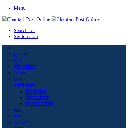
Menu
Search for
Switch skin
मूल खबर
खबर
कृषि र किसान
स्वास्थ्य
खेलकुद
चौतारी विशेष
चौतारी संवाद
भिडियो चौतारी
सृजनाको चौतारी
कला
विचार
सम्पादकीय