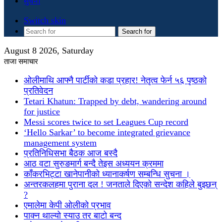
सुचना
Switch skin
Search for
August 8 2026, Saturday
ताजा समाचार
ओलीमाथि आफ्नै पार्टीको कडा प्रहार! नेतृत्व फेर्न ५६ पृष्ठको
प्रतिवेदन
Tetari Khatun: Trapped by debt, wandering around
for justice
Messi scores twice to set Leagues Cup record
‘Hello Sarkar’ to become integrated grievance
management system
प्रतिनिधिसभा बैठक आज बस्दै
आठ वटा सुरुङमार्ग बन्दै तेइस अध्ययन क्रममा
काँकरभिट्टा खानेपानीको ध्यानाकर्षण सम्बन्धि सुचना ।
अन्तरकलहमा पुराना दल ! जनताले दिएको सन्देश कहिले बुझ्छन्
?
एमालेमा केपी ओलीको प्रभाव
पाक्न थाल्यो स्याउ तर बाटो बन्द