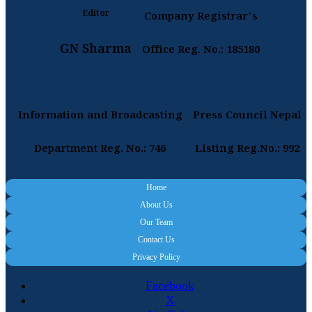
Editor
Company Registrar's
GN Sharma
Office Reg. No.: 185180
Information and Broadcasting
Press Council Nepal
Department Reg. No.: 746
Listing Reg.No.: 992
Home
About Us
Our Team
Contact Us
Privacy Policy
Facebook
X