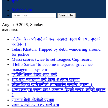
सुचना
Switch skin
Search for
August 9 2026, Sunday
ताजा समाचार
ओलीमाथि आफ्नै पार्टीको कडा प्रहार! नेतृत्व फेर्न ५६ पृष्ठको
प्रतिवेदन
Tetari Khatun: Trapped by debt, wandering around
for justice
Messi scores twice to set Leagues Cup record
‘Hello Sarkar’ to become integrated grievance
management system
प्रतिनिधिसभा बैठक आज बस्दै
आठ वटा सुरुङमार्ग बन्दै तेइस अध्ययन क्रममा
काँकरभिट्टा खानेपानीको ध्यानाकर्षण सम्बन्धि सुचना ।
अन्तरकलहमा पुराना दल ! जनताले दिएको सन्देश कहिले बुझ्छन्
?
एमालेमा केपी ओलीको प्रभाव
पाक्न थाल्यो स्याउ तर बाटो बन्द