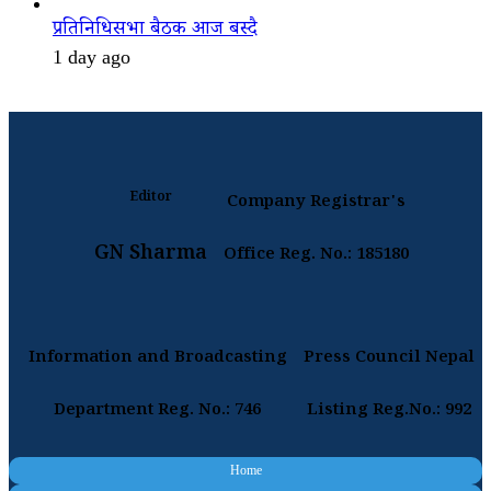
प्रतिनिधिसभा बैठक आज बस्दै
1 day ago
Editor
Company Registrar's
GN Sharma
Office Reg. No.: 185180
Information and Broadcasting
Press Council Nepal
Department Reg. No.: 746
Listing Reg.No.: 992
Home