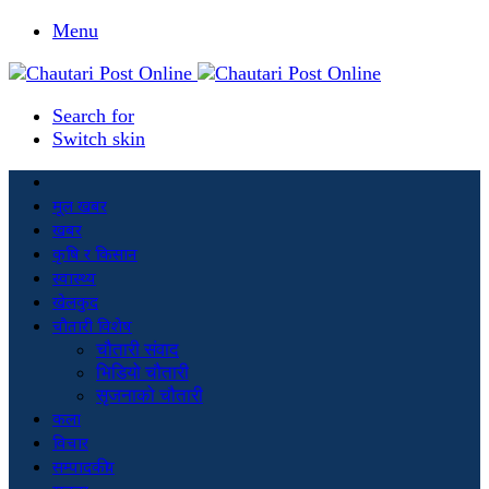
Menu
Search for
Switch skin
मूल खबर
खबर
कृषि र किसान
स्वास्थ्य
खेलकुद
चौतारी विशेष
चौतारी संवाद
भिडियो चौतारी
सृजनाको चौतारी
कला
विचार
सम्पादकीय