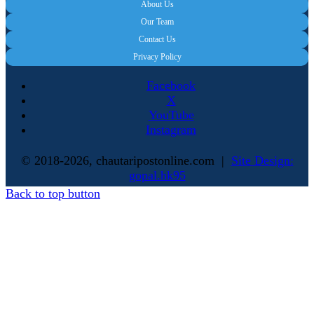
About Us
Our Team
Contact Us
Privacy Policy
Facebook
X
YouTube
Instagram
© 2018-2026, chautaripostonline.com |
Site Design:
gopal.hk95
Back to top button