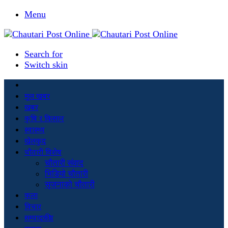
Menu
Search for
Switch skin
मूल खबर
खबर
कृषि र किसान
स्वास्थ्य
खेलकुद
चौतारी विशेष
चौतारी संवाद
भिडियो चौतारी
सृजनाको चौतारी
कला
विचार
सम्पादकीय