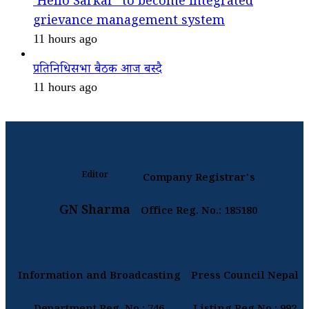
‘Hello Sarkar’ to become integrated
grievance management system
11 hours ago
प्रतिनिधिसभा बैठक आज बस्दै
11 hours ago
Editor
Company Registrar's
GN Sharma
Office Reg. No.: 185180
Information and Broadcasting
Press Council Nepal