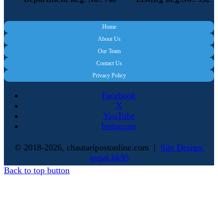
Department Reg. No.: 746
Listing Reg.No.: 992
Home
About Us
Our Team
Contact Us
Privacy Policy
Facebook
X
YouTube
Instagram
© 2018-2026, chautaripostonline.com |
Site Design:
gopal.hk95
Back to top button