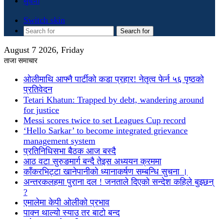
सुचना
Switch skin
Search for
August 7 2026, Friday
ताजा समाचार
ओलीमाथि आफ्नै पार्टीको कडा प्रहार! नेतृत्व फेर्न ५६ पृष्ठको
प्रतिवेदन
Tetari Khatun: Trapped by debt, wandering around
for justice
Messi scores twice to set Leagues Cup record
‘Hello Sarkar’ to become integrated grievance
management system
प्रतिनिधिसभा बैठक आज बस्दै
आठ वटा सुरुङमार्ग बन्दै तेइस अध्ययन क्रममा
काँकरभिट्टा खानेपानीको ध्यानाकर्षण सम्बन्धि सुचना ।
अन्तरकलहमा पुराना दल ! जनताले दिएको सन्देश कहिले बुझ्छन्
?
एमालेमा केपी ओलीको प्रभाव
पाक्न थाल्यो स्याउ तर बाटो बन्द