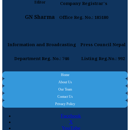
Editor
Company Registrar's
GN Sharma
Office Reg. No.: 185180
Information and Broadcasting
Press Council Nepal
Department Reg. No.: 746
Listing Reg.No.: 992
Home
About Us
Our Team
Contact Us
Privacy Policy
Facebook
X
YouTube