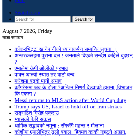
सुचना
Switch skin
Search for
August 7 2026, Friday
ताजा समाचार
काँकरभिट्टा खानेपानीको ध्यानाकर्षण सम्बन्धि सुचना ।
अन्तरकलहमा पुराना दल ! जनताले दिएको सन्देश कहिले बुझ्छन्
?
एमालेमा केपी ओलीको प्रभाव
पाक्न थाल्यो स्याउ तर बाटो बन्द
मधेशमा बढ्दो पानी अभाव
काँग्रेसमा अब के होला ?अन्तिम निणर्य देउवाको हातमा ,विभाजन
कि एकता ?
Messi returns to MLS action after World Cup duty
Trump says US, Israel to hold off on Iran strikes
सङ्गठित गिरोह पक्राउ
ग्यासको फेरि सकस
धार्मिक सद्भावको नमुना : सँगसँगै महन्त र मौलाना
कोशीमा एमालेभित्र ठूलो बबाल! हिक्मत कार्की नहट्ने अडान,