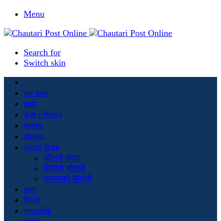
Menu
Search for
Switch skin
मूल खबर
खबर
कृषि र किसान
स्वास्थ्य
खेलकुद
चौतारी विशेष
चौतारी संवाद
भिडियो चौतारी
सृजनाको चौतारी
कला
विचार
सम्पादकीय