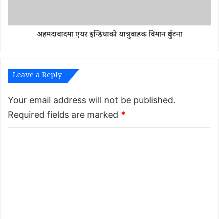
चा
मा
र
ए
ज
य
ना
अहमदाबादमा एयर इन्डियाको यात्रुवाहक विमान दुर्घटना
र
प
इ
क्रा
न्डि
उ
या
Leave a Reply
को
या
त्रु
Your email address will not be published.
वा
Required fields are marked
*
ह
क
C
वि
मा
o
न
m
दु
m
र्घ
ट
e
ना
n