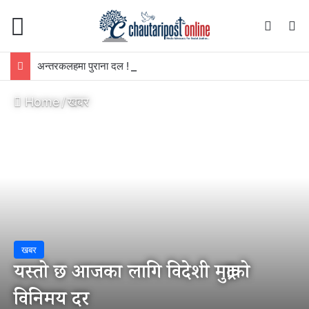
Menu
Switch
S
अन्तरकलहमा पुराना दल ! जनताले दिएको सन्देश कहिले बुझ्छन् ?
Home
/
खबर
खबर
यस्तो छ आजका लागि विदेशी मुद्राको
विनिमय दर