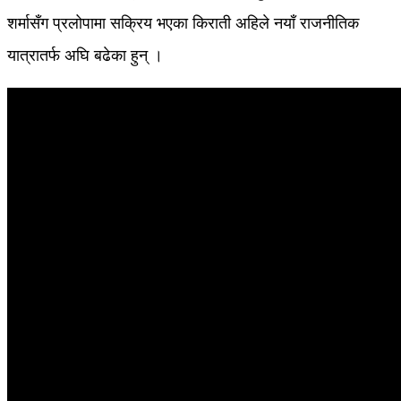
शर्मासँग प्रलोपामा सक्रिय भएका किराती अहिले नयाँ राजनीतिक
यात्रातर्फ अघि बढेका हुन् ।