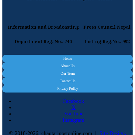
Information and Broadcasting
Press Council Nepal
Department Reg. No.: 746
Listing Reg.No.: 992
Home
About Us
Our Team
Contact Us
Privacy Policy
Facebook
X
YouTube
Instagram
© 2018-2026, chautaripostonline.com |
Site Design: