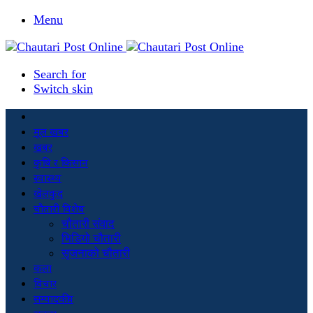
Menu
Search for
Switch skin
मूल खबर
खबर
कृषि र किसान
स्वास्थ्य
खेलकुद
चौतारी विशेष
चौतारी संवाद
भिडियो चौतारी
सृजनाको चौतारी
कला
विचार
सम्पादकीय