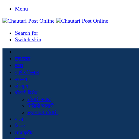
Menu
Search for
Switch skin
मूल खबर
खबर
कृषि र किसान
स्वास्थ्य
खेलकुद
चौतारी विशेष
चौतारी संवाद
भिडियो चौतारी
सृजनाको चौतारी
कला
विचार
सम्पादकीय