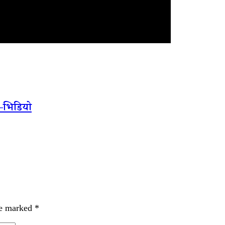
—भिडियो
re marked
*