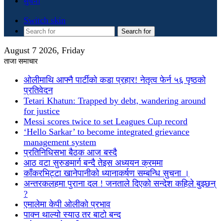
सुचना
Switch skin
Search for
August 7 2026, Friday
ताजा समाचार
ओलीमाथि आफ्नै पार्टीको कडा प्रहार! नेतृत्व फेर्न ५६ पृष्ठको
प्रतिवेदन
Tetari Khatun: Trapped by debt, wandering around
for justice
Messi scores twice to set Leagues Cup record
‘Hello Sarkar’ to become integrated grievance
management system
प्रतिनिधिसभा बैठक आज बस्दै
आठ वटा सुरुङमार्ग बन्दै तेइस अध्ययन क्रममा
काँकरभिट्टा खानेपानीको ध्यानाकर्षण सम्बन्धि सुचना ।
अन्तरकलहमा पुराना दल ! जनताले दिएको सन्देश कहिले बुझ्छन्
?
एमालेमा केपी ओलीको प्रभाव
पाक्न थाल्यो स्याउ तर बाटो बन्द