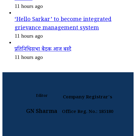
11 hours ago
‘Hello Sarkar’ to become integrated
grievance management system
11 hours ago
प्रतिनिधिसभा बैठक आज बस्दै
11 hours ago
Editor
Company Registrar's
GN Sharma
Office Reg. No.: 185180