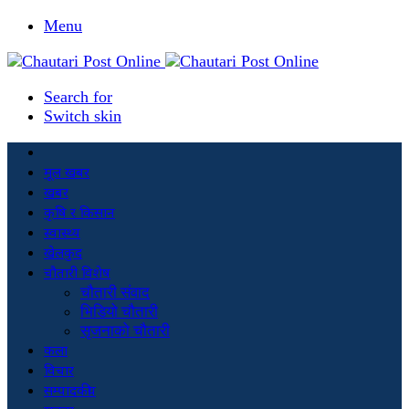
Menu
Search for
Switch skin
मूल खबर
खबर
कृषि र किसान
स्वास्थ्य
खेलकुद
चौतारी विशेष
चौतारी संवाद
भिडियो चौतारी
सृजनाको चौतारी
कला
विचार
सम्पादकीय