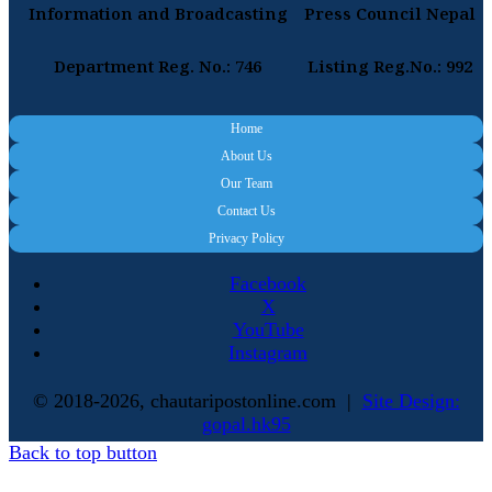
Information and Broadcasting
Press Council Nepal
Department Reg. No.: 746
Listing Reg.No.: 992
Home
About Us
Our Team
Contact Us
Privacy Policy
Facebook
X
YouTube
Instagram
© 2018-2026, chautaripostonline.com |
Site Design:
gopal.hk95
Back to top button