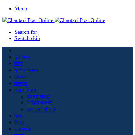
Menu
Search for
Switch skin
मूल खबर
खबर
कृषि र किसान
स्वास्थ्य
खेलकुद
चौतारी विशेष
चौतारी संवाद
भिडियो चौतारी
सृजनाको चौतारी
कला
विचार
सम्पादकीय