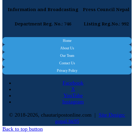
Information and Broadcasting
Press Council Nepal
Department Reg. No.: 746
Listing Reg.No.: 992
Home
About Us
Our Team
Contact Us
Privacy Policy
Facebook
X
YouTube
Instagram
© 2018-2026, chautaripostonline.com |
Site Design:
gopal.hk95
Back to top button