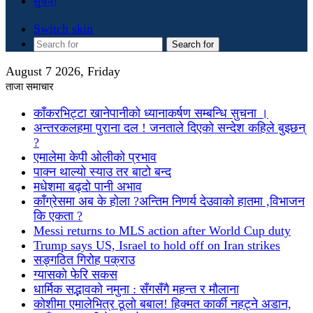
सुचना
Switch skin
Search for
August 7 2026, Friday
ताजा समाचार
काँकरभिट्टा खानेपानीको ध्यानाकर्षण सम्बन्धि सुचना ।
अन्तरकलहमा पुराना दल ! जनताले दिएको सन्देश कहिले बुझ्छन्
?
एमालेमा केपी ओलीको प्रभाव
पाक्न थाल्यो स्याउ तर बाटो बन्द
मधेशमा बढ्दो पानी अभाव
काँग्रेसमा अब के होला ?अन्तिम निणर्य देउवाको हातमा ,विभाजन
कि एकता ?
Messi returns to MLS action after World Cup duty
Trump says US, Israel to hold off on Iran strikes
सङ्गठित गिरोह पक्राउ
ग्यासको फेरि सकस
धार्मिक सद्भावको नमुना : सँगसँगै महन्त र मौलाना
कोशीमा एमालेभित्र ठूलो बबाल! हिक्मत कार्की नहट्ने अडान,