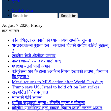
सुचना
Switch skin
Search for
August 7 2026, Friday
ताजा समाचार
काँकरभिट्टा खानेपानीको ध्यानाकर्षण सम्बन्धि सुचना ।
अन्तरकलहमा पुराना दल ! जनताले दिएको सन्देश कहिले बुझ्छन्
?
एमालेमा केपी ओलीको प्रभाव
पाक्न थाल्यो स्याउ तर बाटो बन्द
मधेशमा बढ्दो पानी अभाव
काँग्रेसमा अब के होला ?अन्तिम निणर्य देउवाको हातमा ,विभाजन
कि एकता ?
Messi returns to MLS action after World Cup duty
Trump says US, Israel to hold off on Iran strikes
सङ्गठित गिरोह पक्राउ
ग्यासको फेरि सकस
धार्मिक सद्भावको नमुना : सँगसँगै महन्त र मौलाना
कोशीमा एमालेभित्र ठूलो बबाल! हिक्मत कार्की नहट्ने अडान,