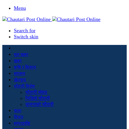
Menu
Search for
Switch skin
मूल खबर
खबर
कृषि र किसान
स्वास्थ्य
खेलकुद
चौतारी विशेष
चौतारी संवाद
भिडियो चौतारी
सृजनाको चौतारी
कला
विचार
सम्पादकीय