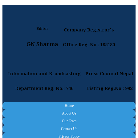
Editor
Company Registrar's
GN Sharma
Office Reg. No.: 185180
Information and Broadcasting
Press Council Nepal
Department Reg. No.: 746
Listing Reg.No.: 992
Home
About Us
Our Team
Contact Us
Privacy Policy