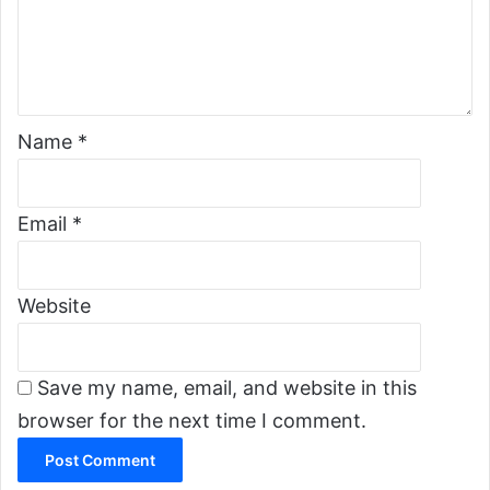
m
हु
,
e
नु
–
को
का
n
वि
र्य
t
क
दि
*
ल्प
शा
Name
*
छै
मै
न
अ
:
ल
Email
*
अ
म
ध्य
ल
क्ष
,
दा
पा
Website
हा
र्टी
ल
छि
न्न
Save my name, email, and website in this
भि
न्न
browser for the next time I comment.