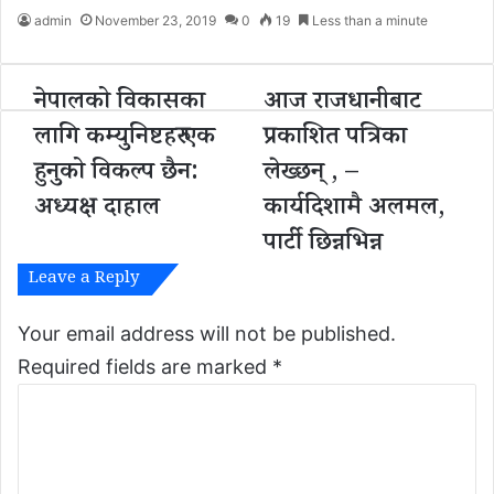
admin
November 23, 2019
0
19
Less than a minute
नेपालको विकासका
आज राजधानीबाट
ने
आ
पा
ज
लागि कम्युनिष्टहरु एक
प्रकाशित पत्रिका
ल
रा
हुनुको विकल्प छैन:
लेख्छन् , –
को
ज
वि
धा
अध्यक्ष दाहाल
कार्यदिशामै अलमल,
का
नी
स
बा
पार्टी छिन्नभिन्न
का
ट
Leave a Reply
ला
प्र
गि
का
क
शि
Your email address will not be published.
म्यु
त
Required fields are marked
*
नि
प
C
ष्ट
त्रि
ह
का
o
रु
ले
m
ए
ख्छ
क
न्