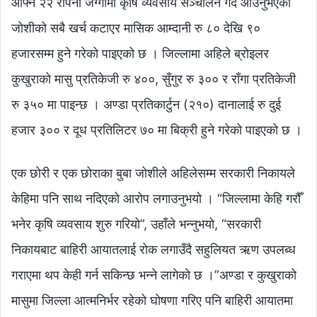
आफ्नै २२ रोपनी जग्गामा कृषि व्यवसाय सञ्चालन गर्दै आउनुभएका
जोशीको सबै खर्च कटाएर मासिक आम्दानी रु ८० देखि ९०
हजारसम्म हुने गरेको पाइएको छ । जिल्लामा अहिले ब्रोइलर
कुखुराको मासु प्रतिकेजी रु ४००, सुँगुर रु ३०० र राँगा प्रतिकेजी
रु ३५० मा पाइन्छ । अण्डा प्रतिकार्टुन (२१०) दानालाई रु दुई
हजार ३०० र दूध प्रतिलिटर ७० मा बिक्री हुने गरेको पाइएको छ ।
एक छोरी र एक छोराका बुबा जोशीले अहिलेसम्म सरकारी निकायले
केहिमा पनि साथ नदिएको आरोप लगाउनुभयो । “जिल्लामा केहि गरौँ
भनेर कृषि व्यवसाय शुरु गरियो”, उहाँले भन्नुभयो, “सरकारी
निकायबाट बाहिरी आयातलाई रोक लगाउँदै सहुलियत ऋण उपलब्ध
गराएमा थप केही गर्न सकिन्छ भन्ने लागेको छ ।”अण्डा र कुखुराको
मासुमा जिल्ला आत्मनिर्भर रहेको घोषणा गरिए पनि बाहिरी आयातमा