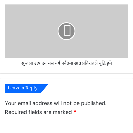
अं
क
सु
ब
न्त
रा
ला
ब
उ
री
त्पा
द
न
य
स
सुन्तला उत्पादन यस वर्ष पर्वतमा सात प्रतिशतले वृद्धि हुने
व
र्ष
प
र्व
Leave a Reply
त
मा
सा
Your email address will not be published.
त
Required fields are marked
*
प्र
ति
C
श
त
o