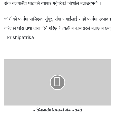
रोक नलगाउँदा घाटाको व्यापार गर्नुपरेको जोशीले बताउनुभयो ।
जोशीको फार्ममा पालिएका सुँगुर, राँगा र गाईलाई सोही फार्ममा उत्पादन
गरिएको घाँस तथा दाना दिने गरिएको त्यहाँका कामदारले बताएका छन्
।krishipatrika
बा
र्सि
लो
ना
सँ
ग
रि
य
ल
बार्सिलोनासँग रियलको अंक बराबरी
को