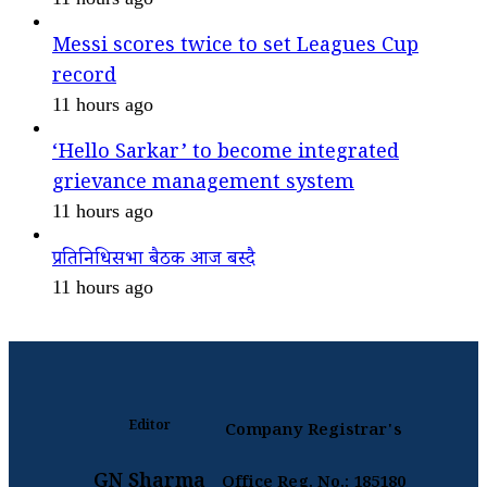
Messi scores twice to set Leagues Cup
record
11 hours ago
‘Hello Sarkar’ to become integrated
grievance management system
11 hours ago
प्रतिनिधिसभा बैठक आज बस्दै
11 hours ago
Editor
Company Registrar's
GN Sharma
Office Reg. No.: 185180