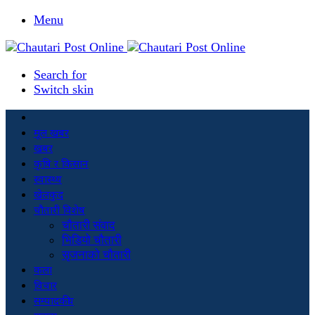
Menu
Search for
Switch skin
मूल खबर
खबर
कृषि र किसान
स्वास्थ्य
खेलकुद
चौतारी विशेष
चौतारी संवाद
भिडियो चौतारी
सृजनाको चौतारी
कला
विचार
सम्पादकीय