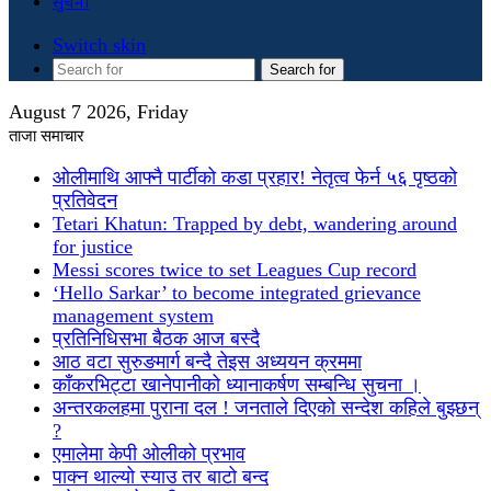
सुचना
Switch skin
Search for
August 7 2026, Friday
ताजा समाचार
ओलीमाथि आफ्नै पार्टीको कडा प्रहार! नेतृत्व फेर्न ५६ पृष्ठको
प्रतिवेदन
Tetari Khatun: Trapped by debt, wandering around
for justice
Messi scores twice to set Leagues Cup record
‘Hello Sarkar’ to become integrated grievance
management system
प्रतिनिधिसभा बैठक आज बस्दै
आठ वटा सुरुङमार्ग बन्दै तेइस अध्ययन क्रममा
काँकरभिट्टा खानेपानीको ध्यानाकर्षण सम्बन्धि सुचना ।
अन्तरकलहमा पुराना दल ! जनताले दिएको सन्देश कहिले बुझ्छन्
?
एमालेमा केपी ओलीको प्रभाव
पाक्न थाल्यो स्याउ तर बाटो बन्द