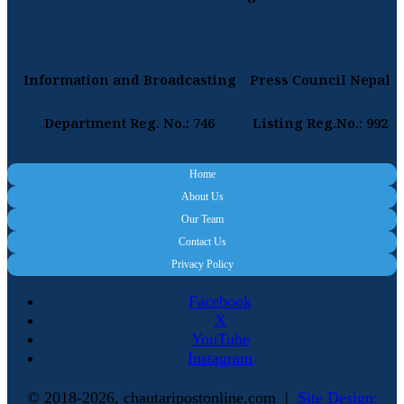
Information and Broadcasting
Press Council Nepal
Department Reg. No.: 746
Listing Reg.No.: 992
Home
About Us
Our Team
Contact Us
Privacy Policy
Facebook
X
YouTube
Instagram
© 2018-2026, chautaripostonline.com |
Site Design: