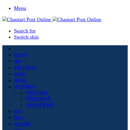
Menu
Search for
Switch skin
मूल खबर
खबर
कृषि र किसान
स्वास्थ्य
खेलकुद
चौतारी विशेष
चौतारी संवाद
भिडियो चौतारी
सृजनाको चौतारी
कला
विचार
सम्पादकीय