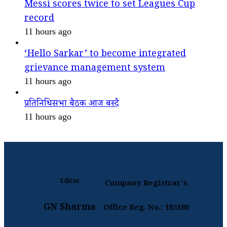
Messi scores twice to set Leagues Cup
record
11 hours ago
‘Hello Sarkar’ to become integrated
grievance management system
11 hours ago
प्रतिनिधिसभा बैठक आज बस्दै
11 hours ago
Editor
Company Registrar's
GN Sharma
Office Reg. No.: 185180