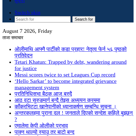
सुचना
Switch skin
Search for
August 7 2026, Friday
ताजा समाचार
ओलीमाथि आफ्नै पार्टीको कडा प्रहार! नेतृत्व फेर्न ५६ पृष्ठको
प्रतिवेदन
Tetari Khatun: Trapped by debt, wandering around
for justice
Messi scores twice to set Leagues Cup record
‘Hello Sarkar’ to become integrated grievance
management system
प्रतिनिधिसभा बैठक आज बस्दै
आठ वटा सुरुङमार्ग बन्दै तेइस अध्ययन क्रममा
काँकरभिट्टा खानेपानीको ध्यानाकर्षण सम्बन्धि सुचना ।
अन्तरकलहमा पुराना दल ! जनताले दिएको सन्देश कहिले बुझ्छन्
?
एमालेमा केपी ओलीको प्रभाव
पाक्न थाल्यो स्याउ तर बाटो बन्द