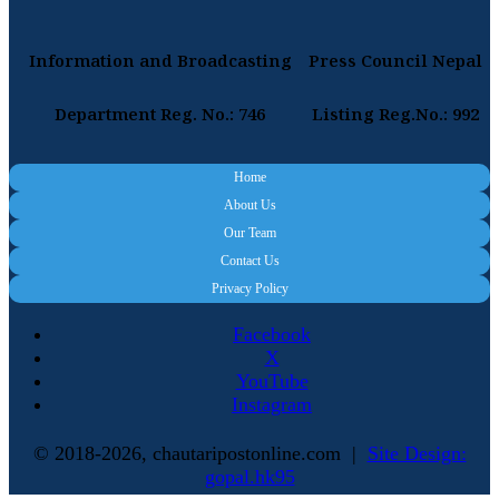
Information and Broadcasting
Press Council Nepal
Department Reg. No.: 746
Listing Reg.No.: 992
Home
About Us
Our Team
Contact Us
Privacy Policy
Facebook
X
YouTube
Instagram
© 2018-2026, chautaripostonline.com |
Site Design:
gopal.hk95