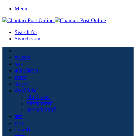
Menu
Search for
Switch skin
मूल खबर
खबर
कृषि र किसान
स्वास्थ्य
खेलकुद
चौतारी विशेष
चौतारी संवाद
भिडियो चौतारी
सृजनाको चौतारी
कला
विचार
सम्पादकीय