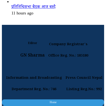
प्रतिनिधिसभा बैठक आज बस्दै
11 hours ago
Editor
Company Registrar's
GN Sharma
Office Reg. No.: 185180
Information and Broadcasting
Press Council Nepal
Department Reg. No.: 746
Listing Reg.No.: 992
Home