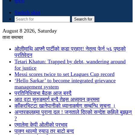
सुचना
Switch skin
Search for
August 8 2026, Saturday
ताजा समाचार
ओलीमाथि आफ्नै पार्टीको कडा प्रहार! नेतृत्व फेर्न ५६ पृष्ठको
प्रतिवेदन
Tetari Khatun: Trapped by debt, wandering around
for justice
Messi scores twice to set Leagues Cup record
‘Hello Sarkar’ to become integrated grievance
management system
प्रतिनिधिसभा बैठक आज बस्दै
आठ वटा सुरुङमार्ग बन्दै तेइस अध्ययन क्रममा
काँकरभिट्टा खानेपानीको ध्यानाकर्षण सम्बन्धि सुचना ।
अन्तरकलहमा पुराना दल ! जनताले दिएको सन्देश कहिले बुझ्छन्
?
एमालेमा केपी ओलीको प्रभाव
पाक्न थाल्यो स्याउ तर बाटो बन्द