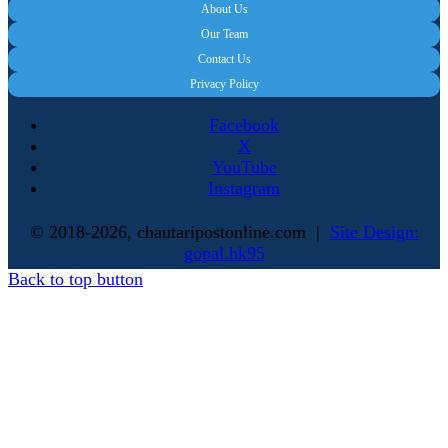
About Us
Our Team
Contact Us
Privacy Policy
Facebook
X
YouTube
Instagram
© 2018-2026, chautaripostonline.com |
Site Design:
gopal.hk95
Back to top button