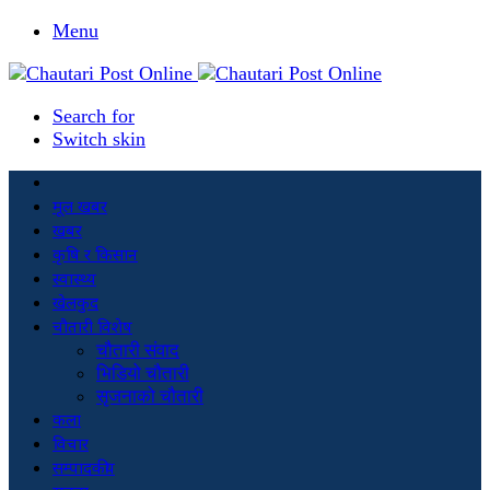
Menu
Search for
Switch skin
मूल खबर
खबर
कृषि र किसान
स्वास्थ्य
खेलकुद
चौतारी विशेष
चौतारी संवाद
भिडियो चौतारी
सृजनाको चौतारी
कला
विचार
सम्पादकीय