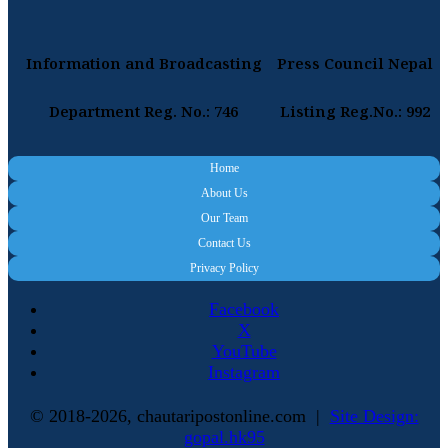
Information and Broadcasting
Press Council Nepal
Department Reg. No.: 746
Listing Reg.No.: 992
Home
About Us
Our Team
Contact Us
Privacy Policy
Facebook
X
YouTube
Instagram
© 2018-2026, chautaripostonline.com |
Site Design:
gopal.hk95