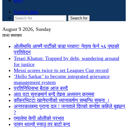
सुचना
Switch skin
Search for
August 9 2026, Sunday
ताजा समाचार
ओलीमाथि आफ्नै पार्टीको कडा प्रहार! नेतृत्व फेर्न ५६ पृष्ठको
प्रतिवेदन
Tetari Khatun: Trapped by debt, wandering around
for justice
Messi scores twice to set Leagues Cup record
‘Hello Sarkar’ to become integrated grievance
management system
प्रतिनिधिसभा बैठक आज बस्दै
आठ वटा सुरुङमार्ग बन्दै तेइस अध्ययन क्रममा
काँकरभिट्टा खानेपानीको ध्यानाकर्षण सम्बन्धि सुचना ।
अन्तरकलहमा पुराना दल ! जनताले दिएको सन्देश कहिले बुझ्छन्
?
एमालेमा केपी ओलीको प्रभाव
पाक्न थाल्यो स्याउ तर बाटो बन्द