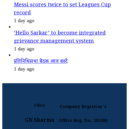
Messi scores twice to set Leagues Cup
record
1 day ago
‘Hello Sarkar’ to become integrated
grievance management system
1 day ago
प्रतिनिधिसभा बैठक आज बस्दै
1 day ago
Editor
Company Registrar's
GN Sharma
Office Reg. No.: 185180