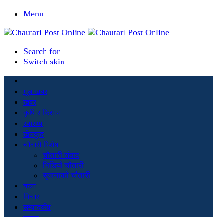
Menu
Search for
Switch skin
मूल खबर
खबर
कृषि र किसान
स्वास्थ्य
खेलकुद
चौतारी विशेष
चौतारी संवाद
भिडियो चौतारी
सृजनाको चौतारी
कला
विचार
सम्पादकीय