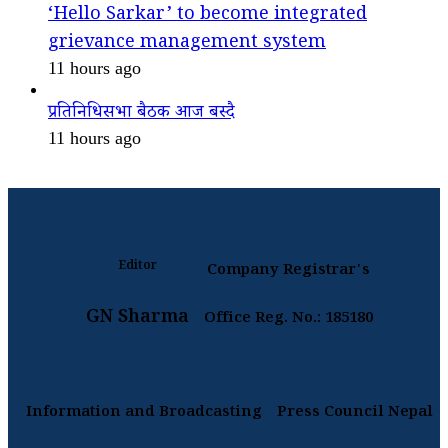
‘Hello Sarkar’ to become integrated
grievance management system
11 hours ago
प्रतिनिधिसभा बैठक आज बस्दै
11 hours ago
Editor
Company Registrar's
GN Sharma
Office Reg. No.: 185180
Information and Broadcasting
Press Council Nepal