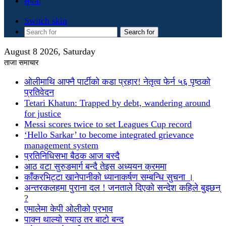
सुचना
Switch skin
Search for
August 8 2026, Saturday
ताजा समाचार
ओलीमाथि आफ्नै पार्टीको कडा प्रहार! नेतृत्व फेर्न ५६ पृष्ठको
प्रतिवेदन
Tetari Khatun: Trapped by debt, wandering around
for justice
Messi scores twice to set Leagues Cup record
‘Hello Sarkar’ to become integrated grievance
management system
प्रतिनिधिसभा बैठक आज बस्दै
आठ वटा सुरुङमार्ग बन्दै तेइस अध्ययन क्रममा
काँकरभिट्टा खानेपानीको ध्यानाकर्षण सम्बन्धि सुचना ।
अन्तरकलहमा पुराना दल ! जनताले दिएको सन्देश कहिले बुझ्छन्
?
एमालेमा केपी ओलीको प्रभाव
पाक्न थाल्यो स्याउ तर बाटो बन्द