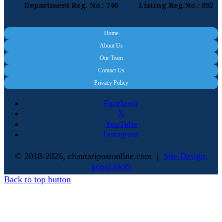
Department Reg. No.: 746
Listing Reg.No.: 992
Home
About Us
Our Team
Contact Us
Privacy Policy
Facebook
X
YouTube
Instagram
© 2018-2026, chautaripostonline.com |
Site Design:
gopal.hk95
Back to top button