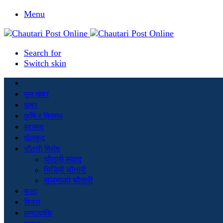
Menu
Search for
Switch skin
मूल खबर
खबर
कृषि र किसान
स्वास्थ्य
खेलकुद
चौतारी विशेष
चौतारी संवाद
भिडियो चौतारी
सृजनाको चौतारी
कला
विचार
सम्पादकीय