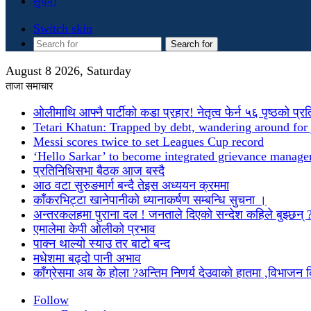
सुचना
Switch skin
Search for
August 8 2026, Saturday
ताजा समाचार
ओलीमाथि आफ्नै पार्टीको कडा प्रहार! नेतृत्व फेर्न ५६ पृष्ठको प्र
Tetari Khatun: Trapped by debt, wandering around for 
Messi scores twice to set Leagues Cup record
‘Hello Sarkar’ to become integrated grievance manag
प्रतिनिधिसभा बैठक आज बस्दै
आठ वटा सुरुङमार्ग बन्दै तेइस अध्ययन क्रममा
काँकरभिट्टा खानेपानीको ध्यानाकर्षण सम्बन्धि सुचना ।
अन्तरकलहमा पुराना दल ! जनताले दिएको सन्देश कहिले बुझ्छन् 
एमालेमा केपी ओलीको प्रभाव
पाक्न थाल्यो स्याउ तर बाटो बन्द
मधेशमा बढ्दो पानी अभाव
काँग्रेसमा अब के होला ?अन्तिम निणर्य देउवाको हातमा ,विभाजन
Follow