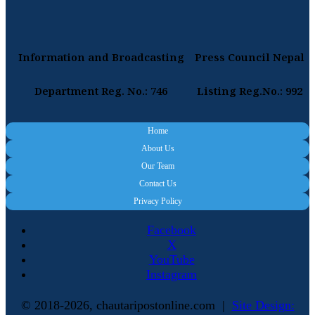
Information and Broadcasting
Press Council Nepal
Department Reg. No.: 746
Listing Reg.No.: 992
Home
About Us
Our Team
Contact Us
Privacy Policy
Facebook
X
YouTube
Instagram
© 2018-2026, chautaripostonline.com |
Site Design: