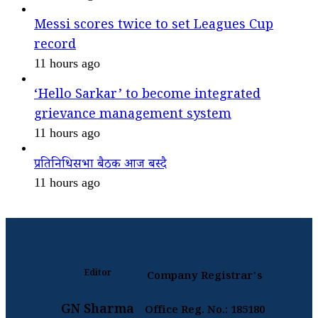
Messi scores twice to set Leagues Cup
record
11 hours ago
‘Hello Sarkar’ to become integrated
grievance management system
11 hours ago
प्रतिनिधिसभा बैठक आज बस्दै
11 hours ago
Editor
Company Registrar's
GN Sharma
Office Reg. No.: 185180