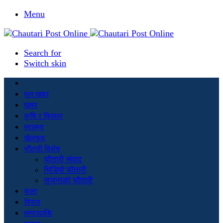
Menu
Search for
Switch skin
मूल खबर
खबर
कृषि र किसान
स्वास्थ्य
खेलकुद
चौतारी विशेष
चौतारी संवाद
भिडियो चौतारी
सृजनाको चौतारी
कला
विचार
सम्पादकीय