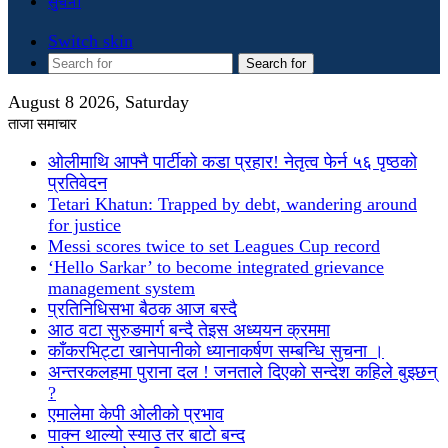
सुचना
Switch skin
Search for
August 8 2026, Saturday
ताजा समाचार
ओलीमाथि आफ्नै पार्टीको कडा प्रहार! नेतृत्व फेर्न ५६ पृष्ठको
प्रतिवेदन
Tetari Khatun: Trapped by debt, wandering around
for justice
Messi scores twice to set Leagues Cup record
‘Hello Sarkar’ to become integrated grievance
management system
प्रतिनिधिसभा बैठक आज बस्दै
आठ वटा सुरुङमार्ग बन्दै तेइस अध्ययन क्रममा
काँकरभिट्टा खानेपानीको ध्यानाकर्षण सम्बन्धि सुचना ।
अन्तरकलहमा पुराना दल ! जनताले दिएको सन्देश कहिले बुझ्छन्
?
एमालेमा केपी ओलीको प्रभाव
पाक्न थाल्यो स्याउ तर बाटो बन्द