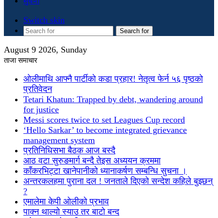
सुचना
Switch skin
Search for
August 9 2026, Sunday
ताजा समाचार
ओलीमाथि आफ्नै पार्टीको कडा प्रहार! नेतृत्व फेर्न ५६ पृष्ठको
प्रतिवेदन
Tetari Khatun: Trapped by debt, wandering around
for justice
Messi scores twice to set Leagues Cup record
‘Hello Sarkar’ to become integrated grievance
management system
प्रतिनिधिसभा बैठक आज बस्दै
आठ वटा सुरुङमार्ग बन्दै तेइस अध्ययन क्रममा
काँकरभिट्टा खानेपानीको ध्यानाकर्षण सम्बन्धि सुचना ।
अन्तरकलहमा पुराना दल ! जनताले दिएको सन्देश कहिले बुझ्छन्
?
एमालेमा केपी ओलीको प्रभाव
पाक्न थाल्यो स्याउ तर बाटो बन्द