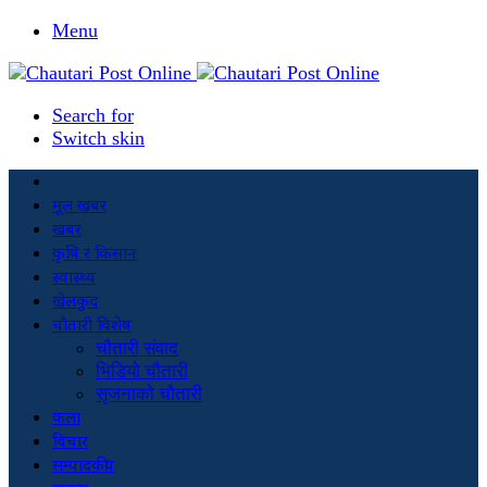
Menu
Search for
Switch skin
मूल खबर
खबर
कृषि र किसान
स्वास्थ्य
खेलकुद
चौतारी विशेष
चौतारी संवाद
भिडियो चौतारी
सृजनाको चौतारी
कला
विचार
सम्पादकीय