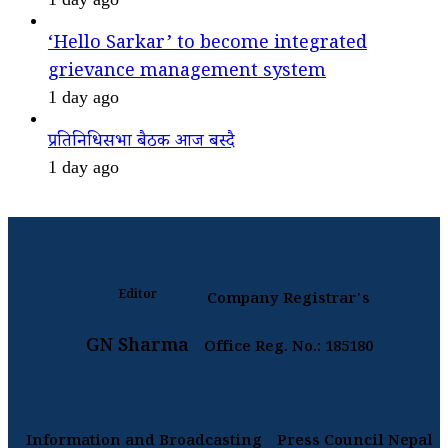
‘Hello Sarkar’ to become integrated
grievance management system
1 day ago
प्रतिनिधिसभा बैठक आज बस्दै
1 day ago
Editor
Company Registrar's
GN Sharma
Office Reg. No.: 185180
Information and Broadcasting
Press Council Nepal