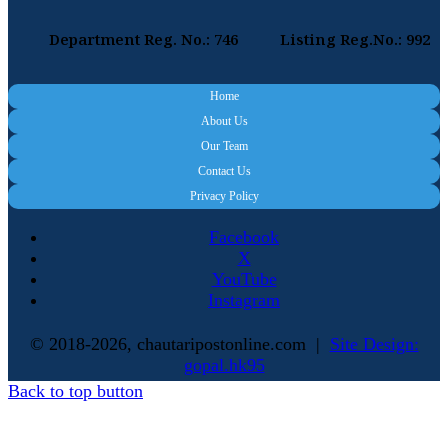
Department Reg. No.: 746
Listing Reg.No.: 992
Home
About Us
Our Team
Contact Us
Privacy Policy
Facebook
X
YouTube
Instagram
© 2018-2026, chautaripostonline.com |
Site Design:
gopal.hk95
Back to top button