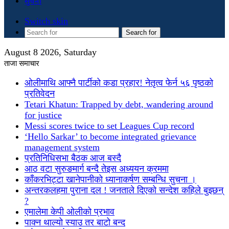
सुचना
Switch skin
Search for
August 8 2026, Saturday
ताजा समाचार
ओलीमाथि आफ्नै पार्टीको कडा प्रहार! नेतृत्व फेर्न ५६ पृष्ठको
प्रतिवेदन
Tetari Khatun: Trapped by debt, wandering around
for justice
Messi scores twice to set Leagues Cup record
‘Hello Sarkar’ to become integrated grievance
management system
प्रतिनिधिसभा बैठक आज बस्दै
आठ वटा सुरुङमार्ग बन्दै तेइस अध्ययन क्रममा
काँकरभिट्टा खानेपानीको ध्यानाकर्षण सम्बन्धि सुचना ।
अन्तरकलहमा पुराना दल ! जनताले दिएको सन्देश कहिले बुझ्छन्
?
एमालेमा केपी ओलीको प्रभाव
पाक्न थाल्यो स्याउ तर बाटो बन्द