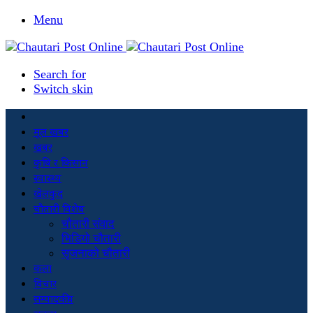
Menu
Search for
Switch skin
मूल खबर
खबर
कृषि र किसान
स्वास्थ्य
खेलकुद
चौतारी विशेष
चौतारी संवाद
भिडियो चौतारी
सृजनाको चौतारी
कला
विचार
सम्पादकीय