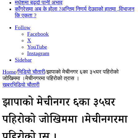
मधेशमा बढ्दो पानी अभाव
काँग्रेसमा अब के होला ?अन्तिम निणर्य देउवाको हातमा ,विभाजन
कि एकता ?
Follow
Facebook
X
YouTube
Instagram
Sidebar
Home
/
भिडियो चौतारी
/
झापाको मेचीनगर ६का ३५घर पहिरोको
जोखिममा ।मेचीनगरमा पहिरोको त्रास ।
खबर
भिडियो चौतारी
झापाको मेचीनगर ६का ३५घर
पहिरोको जोखिममा ।मेचीनगरमा