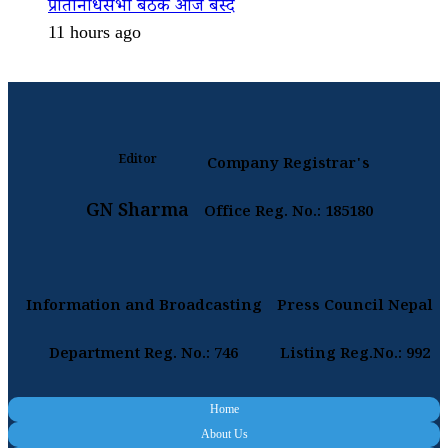
प्रतिनिधिसभा बैठक आज बस्दै
11 hours ago
Editor
Company Registrar's
GN Sharma
Office Reg. No.: 185180
Information and Broadcasting
Press Council Nepal
Department Reg. No.: 746
Listing Reg.No.: 992
Home
About Us