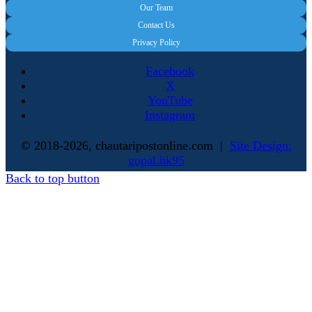
Our Team
Contact Us
Privacy Policy
Facebook
X
YouTube
Instagram
© 2018-2026, chautaripostonline.com |
Site Design:
gopal.hk95
Back to top button