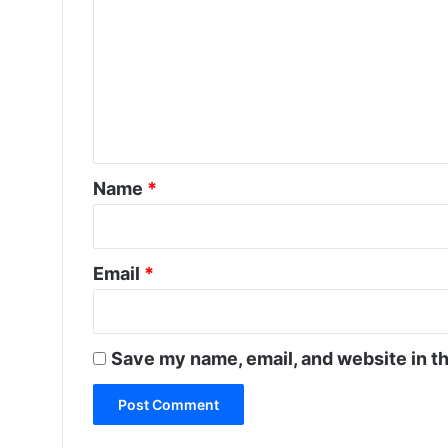
o
प
m
ति
m
e
n
t
*
Name
*
Email
*
Save my name, email, and website in th