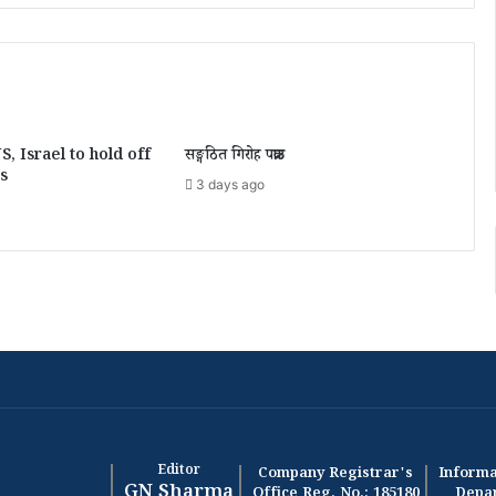
, Israel to hold off
सङ्गठित गिरोह पक्राउ
es
3 days ago
Editor
Company Registrar's
Informa
GN Sharma
Office Reg. No.: 185180
Depar