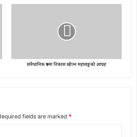
सं
वै
धा
नि
क
रू
प
मा
नि
संवैधानिक रूपमा निकास खोज्न महासङ्घको आग्रह
का
स
खो
ज्न
म
हा
स
ङ्घ
Required fields are marked
को
*
आ
ग्र
ह