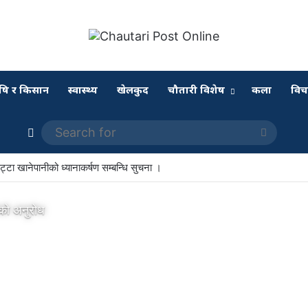
षि र किसान
स्वास्थ्य
खेलकुद
चौतारी विशेष
कला
विच
Switch skin
Search
for
हमा पुराना दल ! जनताले दिएको सन्देश कहिले बुझ्छन् ?
ीको अनुरोध