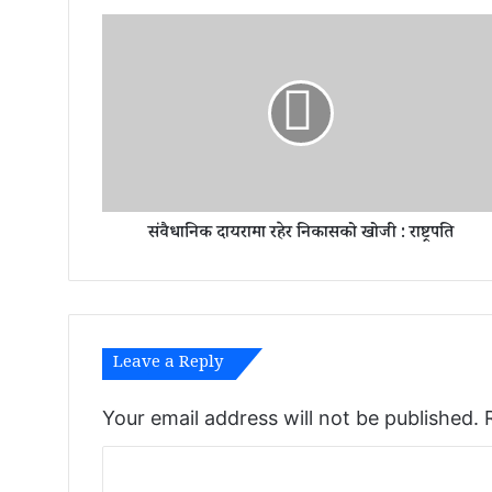
सं
वै
धा
नि
क
दा
य
रा
मा
संवैधानिक दायरामा रहेर निकासको खोजी : राष्ट्रपति
र
हे
र
नि
का
स
Leave a Reply
को
खो
जी
Your email address will not be published.
:
C
रा
ष्ट्र