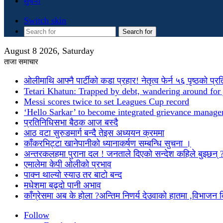
सुचना
Switch skin
Search for
August 8 2026, Saturday
ताजा समाचार
ओलीमाथि आफ्नै पार्टीको कडा प्रहार! नेतृत्व फेर्न ५६ पृष्ठको प्र
Tetari Khatun: Trapped by debt, wandering around for 
Messi scores twice to set Leagues Cup record
‘Hello Sarkar’ to become integrated grievance manag
प्रतिनिधिसभा बैठक आज बस्दै
आठ वटा सुरुङमार्ग बन्दै तेइस अध्ययन क्रममा
काँकरभिट्टा खानेपानीको ध्यानाकर्षण सम्बन्धि सुचना ।
अन्तरकलहमा पुराना दल ! जनताले दिएको सन्देश कहिले बुझ्छन् 
एमालेमा केपी ओलीको प्रभाव
पाक्न थाल्यो स्याउ तर बाटो बन्द
मधेशमा बढ्दो पानी अभाव
काँग्रेसमा अब के होला ?अन्तिम निणर्य देउवाको हातमा ,विभाजन
Follow