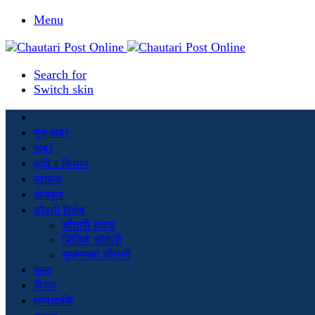
Menu
Search for
Switch skin
मूल खबर
खबर
कृषि र किसान
स्वास्थ्य
खेलकुद
चौतारी विशेष
चौतारी संवाद
भिडियो चौतारी
सृजनाको चौतारी
कला
विचार
सम्पादकीय