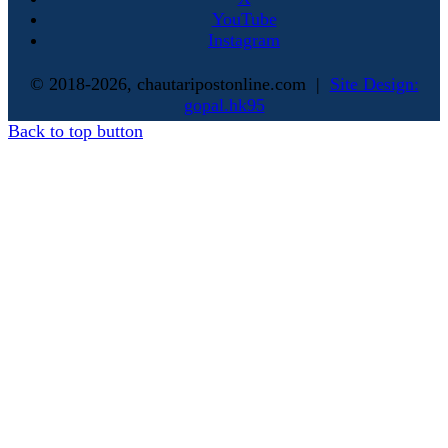
YouTube
Instagram
© 2018-2026, chautaripostonline.com |
Site Design:
gopal.hk95
Back to top button