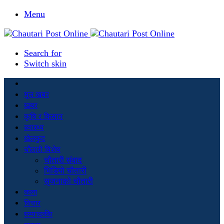
Menu
Search for
Switch skin
मूल खबर
खबर
कृषि र किसान
स्वास्थ्य
खेलकुद
चौतारी विशेष
चौतारी संवाद
भिडियो चौतारी
सृजनाको चौतारी
कला
विचार
सम्पादकीय