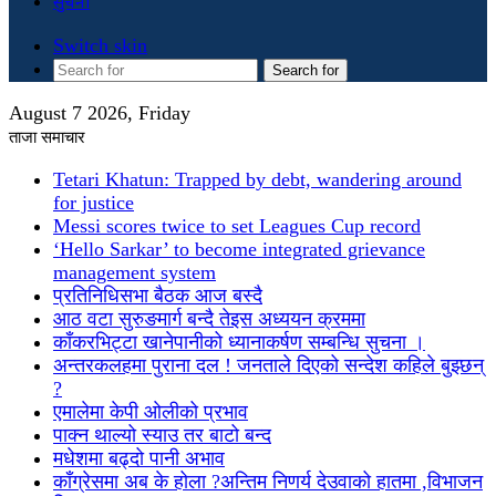
सुचना
Switch skin
Search for
August 7 2026, Friday
ताजा समाचार
Tetari Khatun: Trapped by debt, wandering around
for justice
Messi scores twice to set Leagues Cup record
‘Hello Sarkar’ to become integrated grievance
management system
प्रतिनिधिसभा बैठक आज बस्दै
आठ वटा सुरुङमार्ग बन्दै तेइस अध्ययन क्रममा
काँकरभिट्टा खानेपानीको ध्यानाकर्षण सम्बन्धि सुचना ।
अन्तरकलहमा पुराना दल ! जनताले दिएको सन्देश कहिले बुझ्छन्
?
एमालेमा केपी ओलीको प्रभाव
पाक्न थाल्यो स्याउ तर बाटो बन्द
मधेशमा बढ्दो पानी अभाव
काँग्रेसमा अब के होला ?अन्तिम निणर्य देउवाको हातमा ,विभाजन