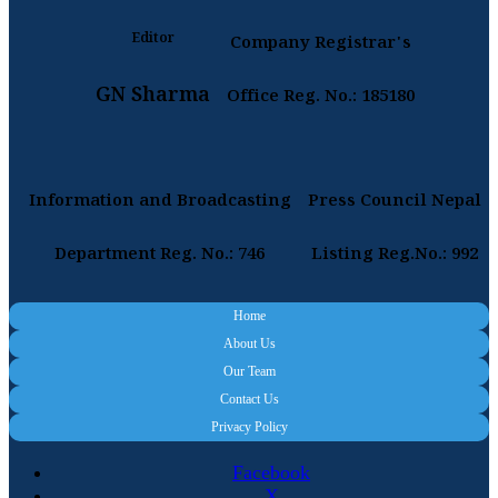
Editor
Company Registrar's
GN Sharma
Office Reg. No.: 185180
Information and Broadcasting
Press Council Nepal
Department Reg. No.: 746
Listing Reg.No.: 992
Home
About Us
Our Team
Contact Us
Privacy Policy
Facebook
X