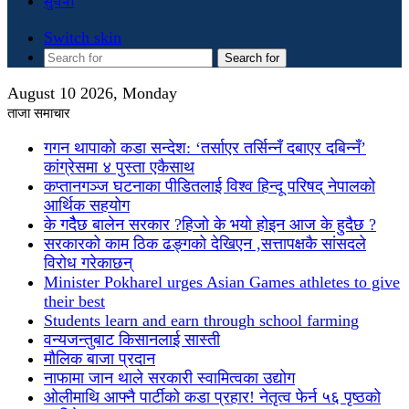
सुचना
Switch skin
Search for
August 10 2026, Monday
ताजा समाचार
गगन थापाको कडा सन्देश: ‘तर्साएर तर्सिन्नँ दबाएर दबिन्नँ’
कांग्रेसमा ४ पुस्ता एकैसाथ
कप्तानगञ्ज घटनाका पीडितलाई विश्व हिन्दू परिषद् नेपालको
आर्थिक सहयोग
के गदैैछ बालेन सरकार ?हिजो के भयो होइन आज के हुदैछ ?
सरकारको काम ठिक ढङ्गको देखिएन ,सत्तापक्षकै सांसदले
विरोध गरेकाछन्
Minister Pokharel urges Asian Games athletes to give
their best
Students learn and earn through school farming
वन्यजन्तुबाट किसानलाई सास्ती
मौलिक बाजा प्रदान
नाफामा जान थाले सरकारी स्वामित्वका उद्योग
ओलीमाथि आफ्नै पार्टीको कडा प्रहार! नेतृत्व फेर्न ५६ पृष्ठको