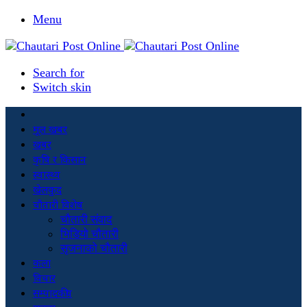
Menu
Search for
Switch skin
मूल खबर
खबर
कृषि र किसान
स्वास्थ्य
खेलकुद
चौतारी विशेष
चौतारी संवाद
भिडियो चौतारी
सृजनाको चौतारी
कला
विचार
सम्पादकीय