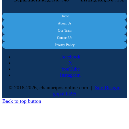
Department Reg. No.: 746
Listing Reg.No.: 992
Home
About Us
Our Team
Contact Us
Privacy Policy
Facebook
X
YouTube
Instagram
© 2018-2026, chautaripostonline.com |
Site Design:
gopal.hk95
Back to top button