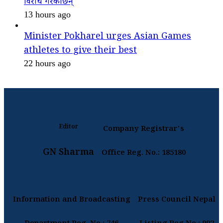
विरोध गरेकाछन्
13 hours ago
Minister Pokharel urges Asian Games
athletes to give their best
22 hours ago
Editor
Company Registrar's
GN Sharma
Office Reg. No.: 185180
Information and Broadcasting
Press Council Nepal