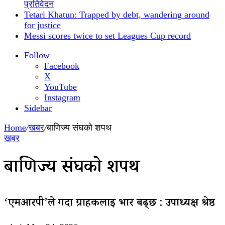
प्रतिवेदन
Tetari Khatun: Trapped by debt, wandering around
for justice
Messi scores twice to set Leagues Cup record
Follow
Facebook
X
YouTube
Instagram
Sidebar
Home
/
खबर
/
बाणिज्य संघको शपथ
खबर
बाणिज्य संघको शपथ
‘एमआरपी’ले गर्दा ग्राहकलाई भार बढ्छ : उपाध्यक्ष श्रेष्ठ