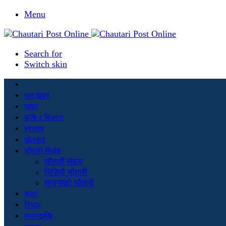
Menu
Search for
Switch skin
मूल खबर
खबर
कृषि र किसान
स्वास्थ्य
खेलकुद
चौतारी विशेष
चौतारी संवाद
भिडियो चौतारी
सृजनाको चौतारी
कला
विचार
सम्पादकीय