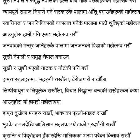
सुखी नेपाल र समृद्ध नेपालको हल्लाबीच भोकै परेकाहरुको महोत्सव गरौँ
न्यायपूर्ण समाज निमार्ण गर्ने सरकारकै पालामा आँशु बगाउनेहरुको महोत्सव
स्वाधिनता र जनजिविकाको वकालत गर्नेकै पालामा माटो थुतिएको महोत्सव
आउनुहोस हामी पनि एउटा महोत्सव गरौँ
जनवादको मन्त्र जप्नेहरुकै पालामा जनजनको पिडाको महोत्सव गरौँ
सुखी नेपाली र समृद्ध नेपाल बनाउन
सुखी र खुशी भएको नाटक र नौटंकी पनि गरौँ
हाम्रा स्टलहरुमा , महङ्गी राखौँला, बेरोजगारी राखौँला
लिम्पीयाधुरा र लिपुलेक राखौँला, विचार सिद्धान्त बन्दकी राख्नेहरुका कथा
आउनुहोस यो हाम्रो महोत्सवमा
हाम्रा दुखेका मनहरु राखौँ, भाषणका प्रलोभनहरु राखौँ
भुक्के चप्पलदेखि आलिसान महलका फोटाको प्रदर्शनी राखौँ
क्रान्ति र विद्रोहका हुँकारदेखि मालिकका शरण परेका किताब राखौँ