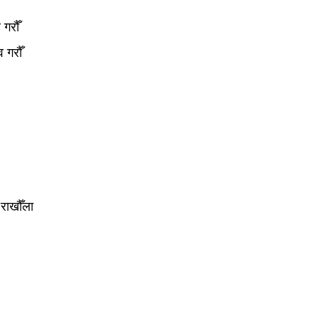
 गरौँ
 गरौँ
 राखौँला