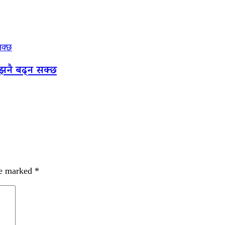
सक्छ
म झनै बढ्न सक्छ
re marked
*