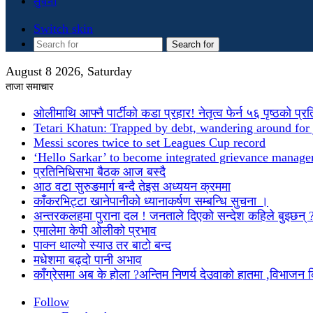
सुचना
Switch skin
Search for
August 8 2026, Saturday
ताजा समाचार
ओलीमाथि आफ्नै पार्टीको कडा प्रहार! नेतृत्व फेर्न ५६ पृष्ठको प्र
Tetari Khatun: Trapped by debt, wandering around for 
Messi scores twice to set Leagues Cup record
‘Hello Sarkar’ to become integrated grievance manag
प्रतिनिधिसभा बैठक आज बस्दै
आठ वटा सुरुङमार्ग बन्दै तेइस अध्ययन क्रममा
काँकरभिट्टा खानेपानीको ध्यानाकर्षण सम्बन्धि सुचना ।
अन्तरकलहमा पुराना दल ! जनताले दिएको सन्देश कहिले बुझ्छन् 
एमालेमा केपी ओलीको प्रभाव
पाक्न थाल्यो स्याउ तर बाटो बन्द
मधेशमा बढ्दो पानी अभाव
काँग्रेसमा अब के होला ?अन्तिम निणर्य देउवाको हातमा ,विभाजन
Follow