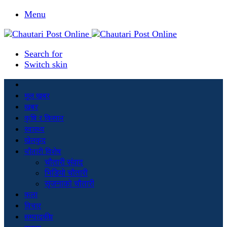
Menu
Search for
Switch skin
मूल खबर
खबर
कृषि र किसान
स्वास्थ्य
खेलकुद
चौतारी विशेष
चौतारी संवाद
भिडियो चौतारी
सृजनाको चौतारी
कला
विचार
सम्पादकीय