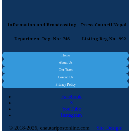
Information and Broadcasting
Press Council Nepal
Department Reg. No.: 746
Listing Reg.No.: 992
Home
About Us
Our Team
Contact Us
Privacy Policy
Facebook
X
YouTube
Instagram
© 2018-2026, chautaripostonline.com |
Site Design: