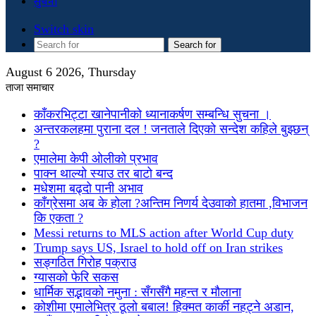
सुचना
Switch skin
Search for
August 6 2026, Thursday
ताजा समाचार
काँकरभिट्टा खानेपानीको ध्यानाकर्षण सम्बन्धि सुचना ।
अन्तरकलहमा पुराना दल ! जनताले दिएको सन्देश कहिले बुझ्छन्
?
एमालेमा केपी ओलीको प्रभाव
पाक्न थाल्यो स्याउ तर बाटो बन्द
मधेशमा बढ्दो पानी अभाव
काँग्रेसमा अब के होला ?अन्तिम निणर्य देउवाको हातमा ,विभाजन
कि एकता ?
Messi returns to MLS action after World Cup duty
Trump says US, Israel to hold off on Iran strikes
सङ्गठित गिरोह पक्राउ
ग्यासको फेरि सकस
धार्मिक सद्भावको नमुना : सँगसँगै महन्त र मौलाना
कोशीमा एमालेभित्र ठूलो बबाल! हिक्मत कार्की नहट्ने अडान,