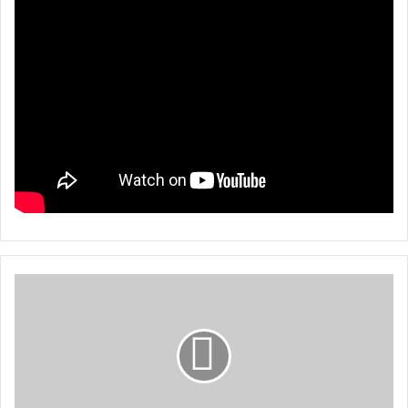
रा
प्र
पा
छा
ड्ने
ह
रू