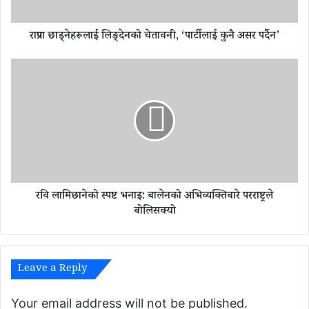
ला
ई
राप्रपा छाड्नेहरूलाई लिङ्देनको चेतावनी, ‘पार्टीलाई कुनै असर पर्दैन’
लि
ङ्दे
न
र
को
वि
चे
ला
ता
मि
व
छा
नी
ने
,
को
‘
स्प
पा
ष्ट
र्टी
रवि लामिछानेको स्पष्ट भनाइ: बालेनको अभिव्यक्तिबारे परराष्ट्रले
भ
ला
ना
बोलिसक्यो
ई
इ
कु
:
नै
बा
अ
ले
Leave a Reply
स
न
र
को
Your email address will not be published.