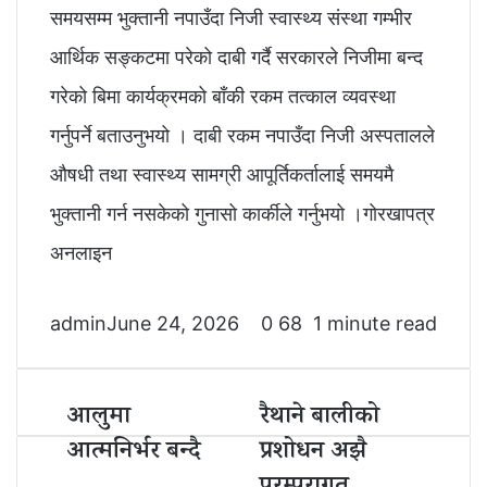
समयसम्म भुक्तानी नपाउँदा निजी स्वास्थ्य संस्था गम्भीर
आर्थिक सङ्कटमा परेको दाबी गर्दै सरकारले निजीमा बन्द
गरेको बिमा कार्यक्रमको बाँकी रकम तत्काल व्यवस्था
गर्नुपर्ने बताउनुभयो । दाबी रकम नपाउँदा निजी अस्पतालले
औषधी तथा स्वास्थ्य सामग्री आपूर्तिकर्तालाई समयमै
भुक्तानी गर्न नसकेको गुनासो कार्कीले गर्नुभयो ।गोरखापत्र
अनलाइन
admin
June 24, 2026
0
68
1 minute read
आलुमा
रैथाने बालीको
आ
रै
लु
था
आत्मनिर्भर बन्दै
प्रशोधन अझै
मा
ने
आ
बा