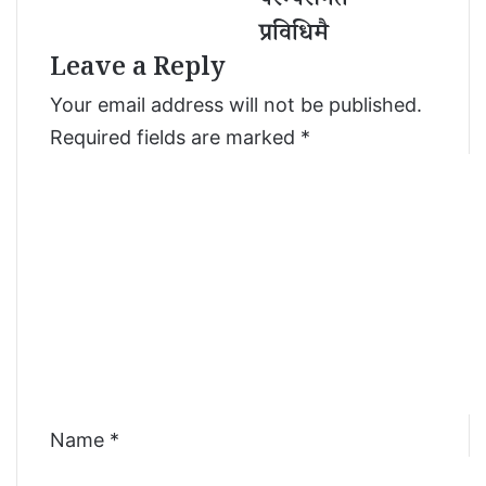
परम्परागत
त्म
ली
प्रविधिमै
नि
को
Leave a Reply
र्भ
प्र
र
शो
Your email address will not be published.
ब
ध
न्दै
न
Required fields are marked
*
अ
C
झै
प
o
र
m
म्प
m
रा
ग
e
त
n
प्र
वि
t
धि
*
मै
Name
*